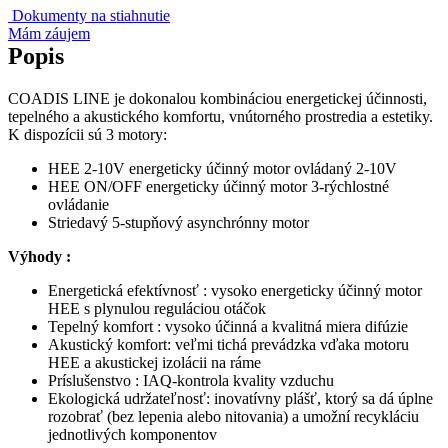
Dokumenty na stiahnutie
Mám záujem
Popis
COADIS LINE je dokonalou kombináciou energetickej účinnosti,
tepelného a akustického komfortu, vnútorného prostredia a estetiky.
K dispozícii sú 3 motory:
HEE 2-10V energeticky účinný motor ovládaný 2-10V
HEE ON/OFF energeticky účinný motor 3-rýchlostné
ovládanie
Striedavý 5-stupňový asynchrónny motor
Výhody :
Energetická efektívnosť : vysoko energeticky účinný motor
HEE s plynulou reguláciou otáčok
Tepelný komfort : vysoko účinná a kvalitná miera difúzie
Akustický komfort: veľmi tichá prevádzka vďaka motoru
HEE a akustickej izolácii na ráme
Príslušenstvo : IAQ-kontrola kvality vzduchu
Ekologická udržateľnosť: inovatívny plášť, ktorý sa dá úplne
rozobrať (bez lepenia alebo nitovania) a umožní recykláciu
jednotlivých komponentov