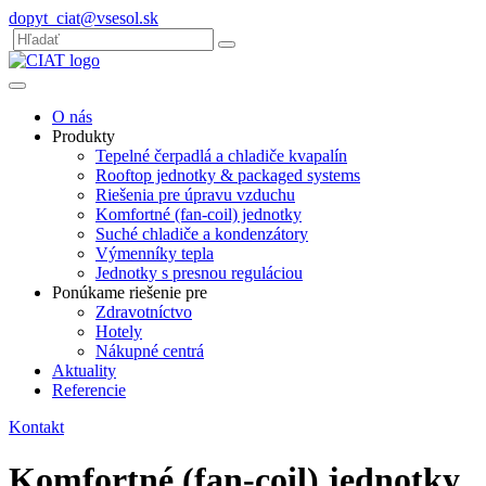
Preskočiť
dopyt_ciat@vsesol.sk
na
Vyhľadávanie
Odoslať
hlavný
vyhľadávanie
obsah
O nás
Produkty
Tepelné čerpadlá a chladiče kvapalín
Rooftop jednotky & packaged systems
Riešenia pre úpravu vzduchu
Komfortné (fan-coil) jednotky
Suché chladiče a kondenzátory
Výmenníky tepla
Jednotky s presnou reguláciou
Ponúkame riešenie pre
Zdravotníctvo
Hotely
Nákupné centrá
Aktuality
Referencie
Kontakt
Komfortné (fan-coil) jednotky