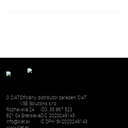
O CIAT
Oficiálny distribútor zariadení CIAT
VSE Solutions s.r.o.
Rožňavská 24
IČO: 35 867 523
821 04 Bratislava
DIČ: 2020249143
info@ciat.sk
IČ DPH: SK2020249143
www.ciat.sk